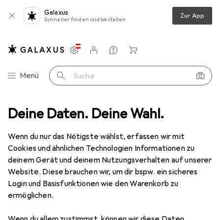
Galaxus
Zur App
Schneller finden und bestellen
Einstellungen
Kundenkonto
Vergleichslisten
Merklisten
Warenkorb
Navigation nach Kategorien
Menü
Suche
Gesamtsortiment
Deine Daten. Deine Wahl.
Wohnen
Möbel
Wohnzimmer
Sessel
Sessel
Wenn du nur das Nötigste wählst, erfassen wir mit
Cookies und ähnlichen Technologien Informationen zu
deinem Gerät und deinem Nutzungsverhalten auf unserer
Produkte
Forum
Website. Diese brauchen wir, um dir bspw. ein sicheres
Login und Basisfunktionen wie den Warenkorb zu
ermöglichen.
Wenn du allem zustimmst, können wir diese Daten