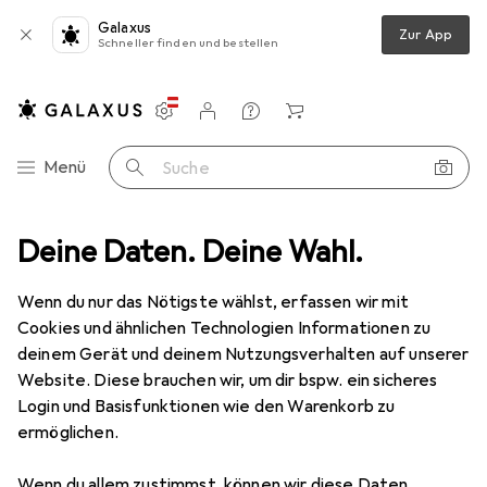
Galaxus
Zur App
Schneller finden und bestellen
Einstellungen
Kundenkonto
Vergleichslisten
Merklisten
Warenkorb
Navigation nach Kategorien
Menü
Suche
amtsortiment
Deine Daten. Deine Wahl.
Wohnen
Möbel
Wohnzimmer
Weinregal
Weinregal
· Weingestell
Wenn du nur das Nötigste wählst, erfassen wir mit
Cookies und ähnlichen Technologien Informationen zu
deinem Gerät und deinem Nutzungsverhalten auf unserer
Produkte
Forum
Website. Diese brauchen wir, um dir bspw. ein sicheres
Login und Basisfunktionen wie den Warenkorb zu
ermöglichen.
Wenn du allem zustimmst, können wir diese Daten