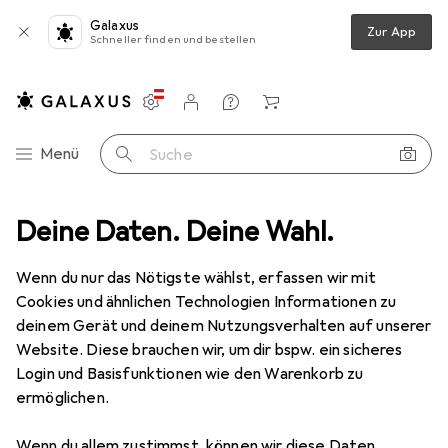
Galaxus
Zur App
Schneller finden und bestellen
Einstellungen
Kundenkonto
Vergleichslisten
Merklisten
Warenkorb
Navigation nach Kategorien
Menü
Suche
ment
Deine Daten. Deine Wahl.
Wohnen
Badaccessoires
WC Zubehör
WC Deckel
WC Deckel
Wenn du nur das Nötigste wählst, erfassen wir mit
Cookies und ähnlichen Technologien Informationen zu
deinem Gerät und deinem Nutzungsverhalten auf unserer
Produkte
Forum
Website. Diese brauchen wir, um dir bspw. ein sicheres
Login und Basisfunktionen wie den Warenkorb zu
ermöglichen.
Wenn du allem zustimmst, können wir diese Daten