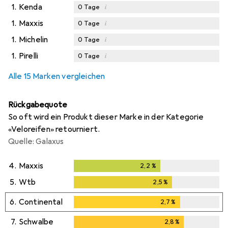
1.
Kenda
i
0
Tage
1.
Maxxis
i
0
Tage
1.
Michelin
i
0
Tage
1.
Pirelli
i
0
Tage
Alle 15 Marken vergleichen
Rückgabequote
So oft wird ein Produkt dieser Marke in der Kategorie
«Veloreifen» retourniert.
Quelle: Galaxus
4.
Maxxis
2,2
%
2,2
%
5.
Wtb
2,5
%
2,5
%
6.
Continental
2,7
%
2,7
%
7.
Schwalbe
2,8
%
2,8
%