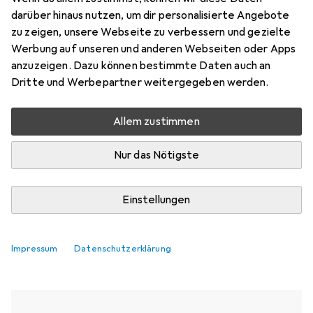
darüber hinaus nutzen, um dir personalisierte Angebote
Aktuell nicht lieferbar
zu zeigen, unsere Webseite zu verbessern und gezielte
Werbung auf unseren und anderen Webseiten oder Apps
Benachrichtigen, wenn lieferbar
anzuzeigen. Dazu können bestimmte Daten auch an
Dritte und Werbepartner weitergegeben werden.
Vergleichen
Merken
Allem zustimmen
i
Kostenloser Versand ab 30,–
Nur das Nötigste
Einstellungen
Ähnliche Produkte mit besserer
Impressum
Verfügbarkeit
Datenschutzerklärung