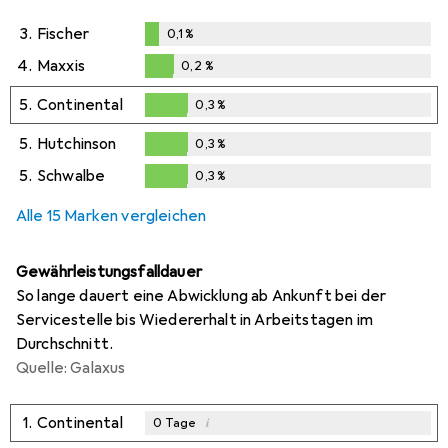
3.
Fischer
0,1
%
0,1
%
4.
Maxxis
0,2
%
0,2
%
5.
Continental
0,3
%
0,3
%
5.
Hutchinson
0,3
%
0,3
%
5.
Schwalbe
0,3
%
0,3
%
Alle 15 Marken vergleichen
Gewährleistungsfalldauer
So lange dauert eine Abwicklung ab Ankunft bei der
Servicestelle bis Wiedererhalt in Arbeitstagen im
Durchschnitt.
Quelle: Galaxus
1.
Continental
i
0
Tage