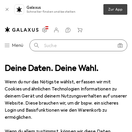
Galaxus
Zur App
Schneller finden und bestellen
Einstellungen
Kundenkonto
Vergleichslisten
Merklisten
Warenkorb
Navigation nach Kategorien
Menü
Suche
der + Veloschläuche
Deine Daten. Deine Wahl.
Veloreifen
Continental ContiTrailAttack 3
Wenn du nur das Nötigste wählst, erfassen wir mit
Cookies und ähnlichen Technologien Informationen zu
1 Bild
deinem Gerät und deinem Nutzungsverhalten auf unserer
Continental
ContiTrailAttack 3
Website. Diese brauchen wir, um dir bspw. ein sicheres
Login und Basisfunktionen wie den Warenkorb zu
ermöglichen.
Bewertungen
Wenn du allem zustimmst, können wir diese Daten