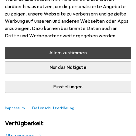
Sehr gut bei 1 Test
1
darüber hinaus nutzen, um dir personalisierte Angebote
zu zeigen, unsere Webseite zu verbessern und gezielte
Werbung auf unseren und anderen Webseiten oder Apps
Aktuell nicht lieferbar
anzuzeigen. Dazu können bestimmte Daten auch an
Dritte und Werbepartner weitergegeben werden.
Benachrichtigen, wenn lieferbar
Allem zustimmen
Vergleichen
Merken
Nur das Nötigste
i
Kostenloser Versand ab 30,–
Einstellungen
Impressum
Datenschutzerklärung
Ähnliche Produkte mit besserer
Verfügbarkeit