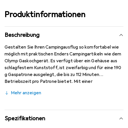
Produktinformationen
Beschreibung
Gestalten Sie Ihren Campingausflug so komfortabel wie
möglich mit praktischen Enders Campingartikeln wie dem
Olymp Gaskochgerät. Es verfügt über ein Gehäuse aus
schlagfestem Kunststoff, ist zweifarbig und für eine 190
g Gaspatrone ausgelegt, die bis zu 112 Minuten
Betriebszeit pro Patrone bietet. Mit einer
leistungsstarken Ausgangsleistung von 1400 Watt wiegt
Mehr anzeigen
es nur 340 g, was es leicht und einfach zu verstauen
macht dank seiner handlichen Abmessungen. Lieferung
ohne Gaspatrone.
Spezifikationen