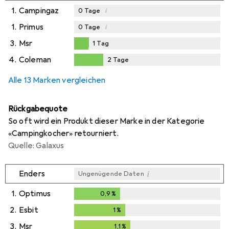
1.
Campingaz
i
0
Tage
1.
Primus
i
0
Tage
3.
Msr
1
Tag
1
Tag
4.
Coleman
2
Tage
2
Tage
Alle 13 Marken vergleichen
Rückgabequote
So oft wird ein Produkt dieser Marke in der Kategorie
«Campingkocher» retourniert.
Quelle: Galaxus
i
Enders
Ungenügende Daten
1.
Optimus
0,9
%
0,9
%
2.
Esbit
1
%
1
%
3.
Msr
1,1
%
1,1
%