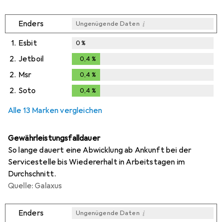
i
Enders
Ungenügende Daten
1.
Esbit
0
%
2.
Jetboil
0,4
%
0,4
%
2.
Msr
0,4
%
0,4
%
2.
Soto
0,4
%
0,4
%
Alle 13 Marken vergleichen
Gewährleistungsfalldauer
So lange dauert eine Abwicklung ab Ankunft bei der
Servicestelle bis Wiedererhalt in Arbeitstagen im
Durchschnitt.
Quelle: Galaxus
i
Enders
Ungenügende Daten