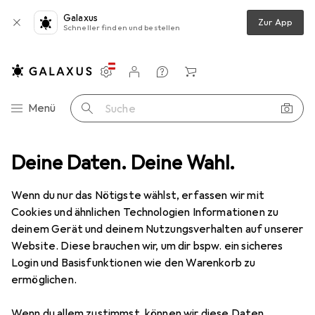
Galaxus
Zur App
Schneller finden und bestellen
Einstellungen
Kundenkonto
Vergleichslisten
Merklisten
Warenkorb
Navigation nach Kategorien
Menü
Suche
Deine Daten. Deine Wahl.
Campingkocher
Enders Kartuschen Gaskocher Campingkocher
Wenn du nur das Nötigste wählst, erfassen wir mit
Cookies und ähnlichen Technologien Informationen zu
4 Bilder
deinem Gerät und deinem Nutzungsverhalten auf unserer
Enders
Kartuschen Gaskocher
Website. Diese brauchen wir, um dir bspw. ein sicheres
Campingkocher
Login und Basisfunktionen wie den Warenkorb zu
ermöglichen.
Testberichte
Bewertungen
Wenn du allem zustimmst, können wir diese Daten