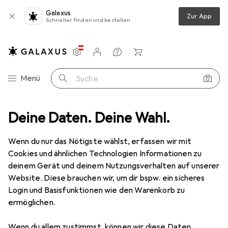
Galaxus
Zur App
Schneller finden und bestellen
Einstellungen
Kundenkonto
Vergleichslisten
Merklisten
Warenkorb
Navigation nach Kategorien
Menü
Suche
g + Navigation
Deine Daten. Deine Wahl.
Velocomputer Zubehör
Garmin Silikon Etui Edge
Wenn du nur das Nötigste wählst, erfassen wir mit
Cookies und ähnlichen Technologien Informationen zu
7 Bilder
deinem Gerät und deinem Nutzungsverhalten auf unserer
Website. Diese brauchen wir, um dir bspw. ein sicheres
1 Stück
noch 1 Stück
nur noch 1 Stück
im Sale
im Sale
−45%
Login und Basisfunktionen wie den Warenkorb zu
ermöglichen.
EUR
8,72
statt
EUR
15,76
Garmin
Silikon Etui Edge
Wenn du allem zustimmst, können wir diese Daten