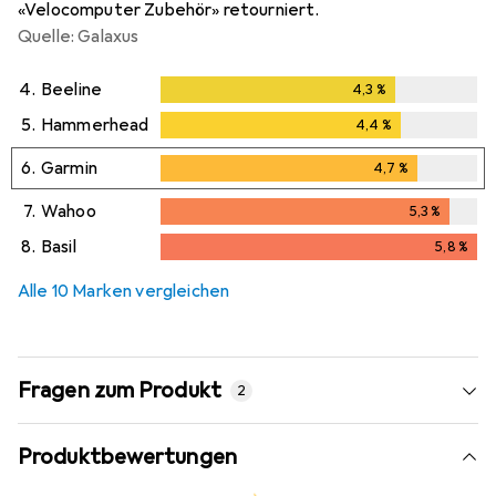
«Velocomputer Zubehör» retourniert.
Quelle: Galaxus
4.
Beeline
4,3
%
4,3
%
5.
Hammerhead
4,4
%
4,4
%
6.
Garmin
4,7
%
4,7
%
7.
Wahoo
5,3
%
5,3
%
8.
Basil
5,8
%
5,8
%
Alle 10 Marken vergleichen
Fragen zum Produkt
2
Produktbewertungen