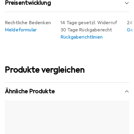
Preisentwicklung
verbessert. Diese Schutzhülle ist eine praktische
Ergänzung für alle, die ihren Velocomputer optimal
schützen möchten.
Rechtliche Bedenken
14 Tage gesetzl. Widerruf
24 
Meldeformular
30 Tage Rückgaberecht
Gew
Rückgaberichtlinien
Produkte vergleichen
Ähnliche Produkte