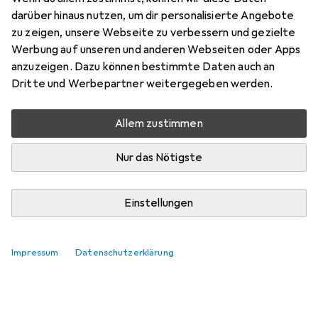
darüber hinaus nutzen, um dir personalisierte Angebote
Preis in EUR inkl. MwSt.
zu zeigen, unsere Webseite zu verbessern und gezielte
Werbung auf unseren und anderen Webseiten oder Apps
Bewertungen
anzuzeigen. Dazu können bestimmte Daten auch an
12
Dritte und Werbepartner weitergegeben werden.
Allem zustimmen
Mi, 12.8. geliefert
Nur 1 Stück an Lager
Nur das Nötigste
In den Warenkorb
Einstellungen
Vergleichen
Merken
Impressum
Datenschutzerklärung
i
Kostenloser Versand ab 30,–