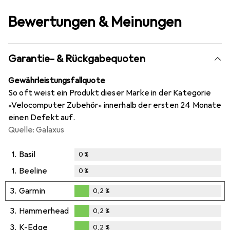
Bewertungen & Meinungen
Garantie- & Rückgabequoten
Gewährleistungsfallquote
So oft weist ein Produkt dieser Marke in der Kategorie
«Velocomputer Zubehör» innerhalb der ersten 24 Monate
einen Defekt auf.
Quelle: Galaxus
1.
Basil
0
%
1.
Beeline
0
%
3.
Garmin
0,2
%
0,2
%
3.
Hammerhead
0,2
%
0,2
%
3.
K-Edge
0,2
%