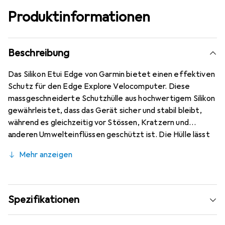
Produktinformationen
Beschreibung
Das Silikon Etui Edge von Garmin bietet einen effektiven
Schutz für den Edge Explore Velocomputer. Diese
massgeschneiderte Schutzhülle aus hochwertigem Silikon
gewährleistet, dass das Gerät sicher und stabil bleibt,
während es gleichzeitig vor Stössen, Kratzern und
anderen Umwelteinflüssen geschützt ist. Die Hülle lässt
sich mühelos anbringen und abnehmen, was eine einfache
Mehr anzeigen
Handhabung ermöglicht. Das schlichte, schwarze Design
fügt sich harmonisch in die Ästhetik des Geräts ein und
sorgt dafür, dass der Edge Explore auch in der Hülle gut
aussieht. Die Verwendung von Silikon als Material sorgt
Spezifikationen
für eine angenehme Haptik und eine rutschfeste
Oberfläche, die das Handling während der Nutzung