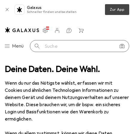
Galaxus
Zur App
Schneller finden und bestellen
Einstellungen
Kundenkonto
Vergleichslisten
Merklisten
Warenkorb
Navigation nach Kategorien
Menü
Suche
Gesamtsortiment
Deine Daten. Deine Wahl.
Sport
Wassersport
Boote
Echolot
Echolot
Wenn du nur das Nötigste wählst, erfassen wir mit
Cookies und ähnlichen Technologien Informationen zu
deinem Gerät und deinem Nutzungsverhalten auf unserer
Produkte
Forum
Website. Diese brauchen wir, um dir bspw. ein sicheres
Login und Basisfunktionen wie den Warenkorb zu
ermöglichen.
Wenn du allem zustimmst, können wir diese Daten