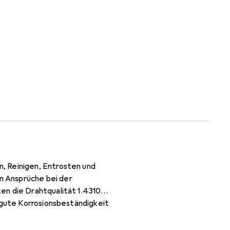
, Reinigen, Entrosten und
n Ansprüche bei der
en die Drahtqualität 1.4310
 gute Korrosionsbeständigkeit
kennzeichnet und für den Einsatz
0 neigt bei Kaltverfestigung zu