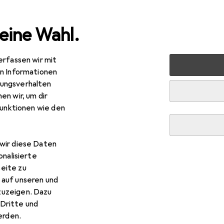
eine Wahl.
erfassen wir mit
Handwerkzeug
Schleifwerkzeuge
Schleifmittel
Pfer
en Informationen
ungsverhalten
en wir, um dir
funktionen wie den
wir diese Daten
onalisierte
eite zu
 auf unseren und
zuzeigen. Dazu
Dritte und
rden.