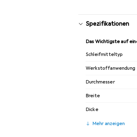
ferromagnetischem Verh
Gefügeveränderung, die
keinen Einfluss auf di
Spezifikationen
korrosionsbeständigen 
Winkelschleifer.
Das Wichtigste auf eine
Schleifmitteltyp
Werkstoffanwendung
Durchmesser
Breite
Dicke
Mehr anzeigen