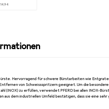
EUR
14,94
ormationen
ürste. Hervorragend für schwere Bürstarbeiten wie Entgraten
Entfernen von Schweissspritzern geeignet. Um die besondere
ahl (INOX) zu erfüllen, verwendet PFERD bei allen INOX-Bürst
en aus dem industriellen Umfeld bestätigen, dass sie eine sehr
t aufweist. Alle PFERD-Bürsten mit INOX-Besatz sind blau ge
INOX), wie zum Beispiel V4A, geeignet. Die Drahtqualität 1.431