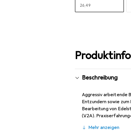
EUR
26,49
Mehr anzeigen
Produktinf
Beschreibung
Aggressiv arbeitende B
Entzundern sowie zum 
Bearbeitung von Edelst
(V2A). Praxiserfahrung
bei optimaler Standzei
Mehr anzeigen
auf allen Edelstählen (