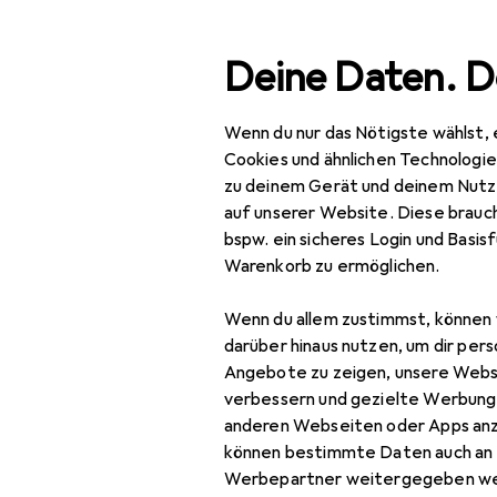
Suche
Deine Daten. D
Wenn du nur das Nötigste wählst, 
Navigation nach Kategorien
timent
Baumarkt + Garten
Werkzeug + Werkstatt
Gesamtsortiment
Cookies und ähnlichen Technologi
zu deinem Gerät und deinem Nutz
Baumarkt + Garten
auf unserer Website. Diese brauch
bspw. ein sicheres Login und Basis
Werkzeug +
Warenkorb zu ermöglichen.
Werkstatt
Wenn du allem zustimmst, können 
Handwerkzeug
darüber hinaus nutzen, um dir pers
Schleifwerkzeuge
Angebote zu zeigen, unsere Webs
verbessern und gezielte Werbung
Beitel + Handhobel
anderen Webseiten oder Apps an
können bestimmte Daten auch an 
Raspel + Feile
Werbepartner weitergegeben we