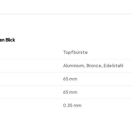
alten, das heisst, sie wird von Magneten angezogen. Ursache h
 durch Verformung, zum Beispiel während des Drahtziehens, h
e Qualität und Korrosionsbeständigkeit des INOX-Besatzes. Er b
Eigenschaften. Edelstahldraht (INOX) hält Temperaturen bis 
n Blick
Topfbürste
Aluminium
,
Bronze
,
Edelstahl
65 mm
65 mm
0.35 mm