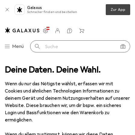
Galaxus
Zur App
Schneller finden und bestellen
Einstellungen
Kundenkonto
Vergleichslisten
Merklisten
Warenkorb
Navigation nach Kategorien
Menü
Suche
fmittel
Deine Daten. Deine Wahl.
Pferd Topfbürste Gewinde gezopft POS TBG /M4 ST 035
Wenn du nur das Nötigste wählst, erfassen wir mit
Cookies und ähnlichen Technologien Informationen zu
5 Bilder
deinem Gerät und deinem Nutzungsverhalten auf unserer
Website. Diese brauchen wir, um dir bspw. ein sicheres
MENGENRABATT
Login und Basisfunktionen wie den Warenkorb zu
ermöglichen.
EUR
11,99
Spare
EUR
10,04
Pferd
Topfbürste Gewinde gezopft
Wenn du allem zustimmst, können wir diese Daten