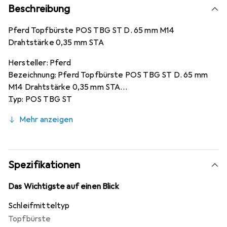
Beschreibung
Pferd Topfbürste POS TBG ST D. 65 mm M14
Drahtstärke 0,35 mm STA
Hersteller: Pferd
Bezeichnung: Pferd Topfbürste POS TBG ST D. 65 mm
M14 Drahtstärke 0,35 mm STA
Typ: POS TBG ST
Herkunftsland: DE
Mehr anzeigen
Durchmesser: 65 mm
Besatzlänge: 22 mm
Drahtstärke: 0,35 mm
Aufnahme: M14
Spezifikationen
Werkstoffeignung Guss: sehr gut geeignet
Werkstoffeignung Stahl: sehr gut geeignet
Das Wichtigste auf einen Blick
Material: Stahl
Schleifmitteltyp
Antriebsart: Winkelschleifer
Topfbürste
Anwendungsempfehlung: Bitte beachten Sie die