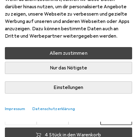
POS TBG /M4 ST 035
darüber hinaus nutzen, um dir personalisierte Angebote
zu zeigen, unsere Webseite zu verbessern und gezielte
Preis in EUR inkl. MwSt.
Werbung auf unseren und anderen Webseiten oder Apps
anzuzeigen. Dazu können bestimmte Daten auch an
Dritte und Werbepartner weitergegeben werden.
Bewertungen
Allem zustimmen
Zwischen Fr, 14.8. und Di, 18.8. geliefert
Nur das Nötigste
Mehr als 10 Stück an Lager beim Lieferanten
Benachrichtigen, wenn schneller verfügbar
Einstellungen
1 Stück
2 Stück
3 Stück
4 Stück
EUR
14,50
EUR
13,22
EUR
12,63
EUR
11,99
Impressum
Datenschutzerklärung
pro Stück
pro Stück
pro Stück
pro Stück
−
9
%
−
13
%
−
17
%
4 Stück in den Warenkorb