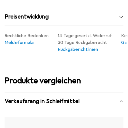
PFERD-Spezialdraht. Aggressiver Bürsteffekt durch
hohe Steifigkeit der Drahtzöpfe.
Preisentwicklung
Maximale Umdrehungen: 12500 RPM
Gewicht: 285,0 g
Verpackungsgrösse: 1 Stück
Rechtliche Bedenken
14 Tage gesetzl. Widerruf
Kei
Meldeformular
30 Tage Rückgaberecht
Gew
Rückgaberichtlinien
Produkte vergleichen
Verkaufsrang in Schleifmittel