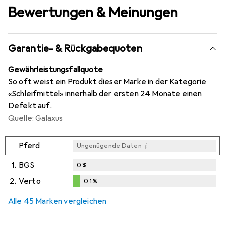
Bewertungen & Meinungen
Garantie- & Rückgabequoten
Gewährleistungsfallquote
So oft weist ein Produkt dieser Marke in der Kategorie
«Schleifmittel» innerhalb der ersten 24 Monate einen
Defekt auf.
Quelle: Galaxus
i
Pferd
Ungenügende Daten
1.
BGS
0
%
2.
Verto
0,1
%
i
i
Ungenügende Daten
Ungenügende Daten
0,1
%
Alle 45 Marken vergleichen