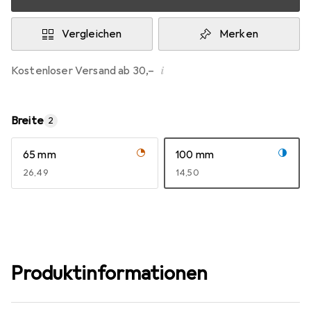
Vergleichen
Merken
i
Kostenloser Versand ab 30,–
Breite
2
65 mm
100 mm
EUR
26,49
EUR
14,50
Produktinformationen