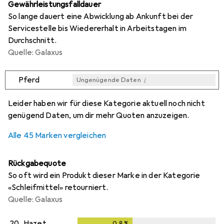
Gewährleistungsfalldauer
So lange dauert eine Abwicklung ab Ankunft bei der
Servicestelle bis Wiedererhalt in Arbeitstagen im
Durchschnitt.
Quelle: Galaxus
i
Pferd
Ungenügende Daten
i
i
i
i
Ungenügende Daten
Ungenügende Daten
Ungenügende Daten
Ungenügende Daten
Leider haben wir für diese Kategorie aktuell noch nicht
genügend Daten, um dir mehr Quoten anzuzeigen.
Alle 45 Marken vergleichen
Rückgabequote
So oft wird ein Produkt dieser Marke in der Kategorie
«Schleifmittel» retourniert.
Quelle: Galaxus
20.
Hazet
0,8
%
0,8
%