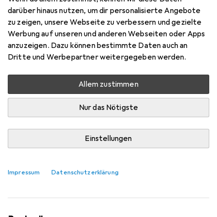
darüber hinaus nutzen, um dir personalisierte Angebote
zu zeigen, unsere Webseite zu verbessern und gezielte
Werbung auf unseren und anderen Webseiten oder Apps
anzuzeigen. Dazu können bestimmte Daten auch an
Dritte und Werbepartner weitergegeben werden.
Allem zustimmen
Nur das Nötigste
Einstellungen
«Puppies Trio» von Cartonic:
Komplexer Look, einfacher Aufbau
Impressum
Datenschutzerklärung
Ramon Schneider
12 Likes
12
1 Kommentar
1