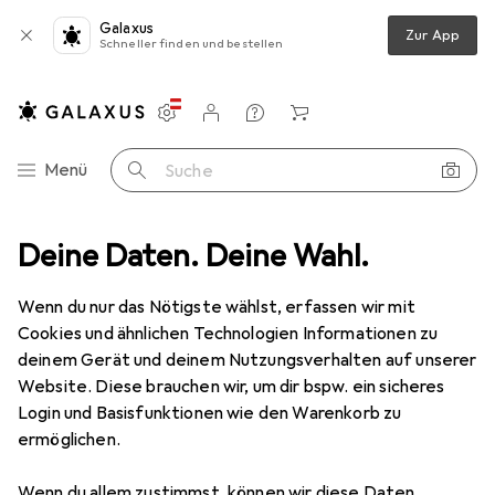
Galaxus
Zur App
Schneller finden und bestellen
Einstellungen
Kundenkonto
Vergleichslisten
Merklisten
Warenkorb
Navigation nach Kategorien
Menü
Suche
Gesamtsortiment
Deine Daten. Deine Wahl.
Spielzeug
Bauen + Gestalten
Modellbau
Modellbau
Wenn du nur das Nötigste wählst, erfassen wir mit
Cookies und ähnlichen Technologien Informationen zu
deinem Gerät und deinem Nutzungsverhalten auf unserer
Entdecken
Forum
Website. Diese brauchen wir, um dir bspw. ein sicheres
Login und Basisfunktionen wie den Warenkorb zu
Produkttest
ermöglichen.
Wenn du allem zustimmst, können wir diese Daten