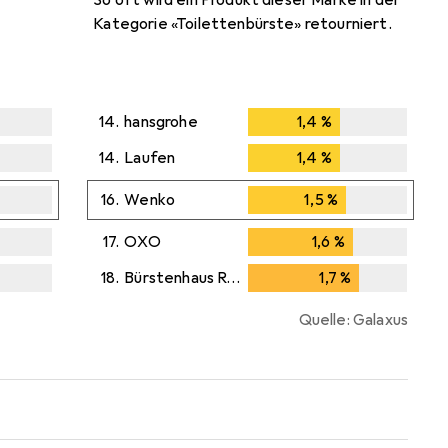
So oft wird ein Produkt dieser Marke in der
Kategorie «Toilettenbürste» retourniert.
14.
hansgrohe
1,4
%
1,4
%
14.
Laufen
1,4
%
1,4
%
16.
Wenko
1,5
%
1,5
%
17.
OXO
1,6
%
1,6
%
18.
Bürstenhaus Redecker
1,7
%
1,7
%
Quelle: Galaxus