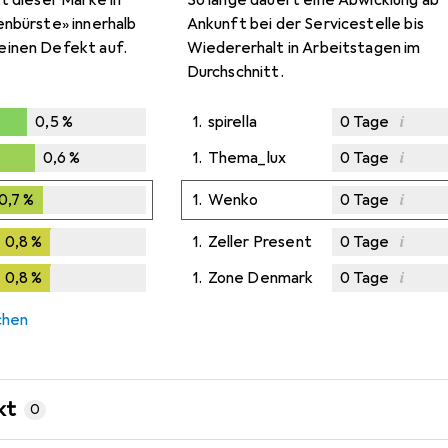
t dieser Marke in
So lange dauert eine Abwicklung ab
enbürste» innerhalb
Ankunft bei der Servicestelle bis
einen Defekt auf.
Wiedererhalt in Arbeitstagen im
Durchschnitt.
i
0,5
%
1.
spirella
0
Tage
5
%
i
0,6
%
1.
Thema_lux
0
Tage
,6
%
i
0,7
%
0,7
%
1.
Wenko
0
Tage
i
0,8
%
0,8
%
1.
Zeller Present
0
Tage
i
0,8
%
0,8
%
1.
Zone Denmark
0
Tage
chen
kt
0