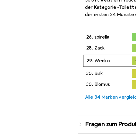
So oft weist ein Produk
der Kategorie «Toilett
der ersten 24 Monate 
26.
spirella
0,
28.
Zack
0
29.
Wenko
30.
Bisk
30.
Blomus
Alle 34 Marken verglei
Fragen zum Produ