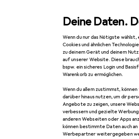
Suche
Deine Daten. D
Wenn du nur das Nötigste wählst, 
Navigation nach Kategorien
Gesamtsortiment
Woh
Gesamtsortiment
Cookies und ähnlichen Technologi
zu deinem Gerät und deinem Nutz
Wohnen
auf unserer Website. Diese brauch
bspw. ein sicheres Login und Basis
Badaccessoires
Warenkorb zu ermöglichen.
WC Zubehör
Wenn du allem zustimmst, können 
Toilettenbürste
darüber hinaus nutzen, um dir pers
Angebote zu zeigen, unsere Webs
Toilettenpapierhalter
verbessern und gezielte Werbung
anderen Webseiten oder Apps an
WC Deckel
können bestimmte Daten auch an 
Werbepartner weitergegeben we