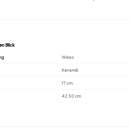
n Blick
ng
Weiss
Keramik
17 cm
42.50 cm