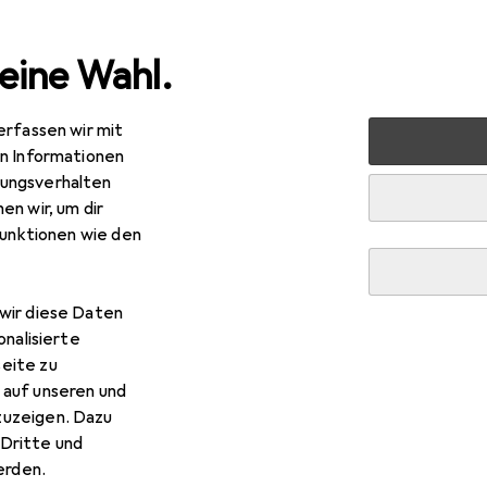
eine Wahl.
erfassen wir mit
nen
Badaccessoires
WC Zubehör
Toilettenbürste
en Informationen
ungsverhalten
en wir, um dir
funktionen wie den
wir diese Daten
onalisierte
eite zu
 auf unseren und
zuzeigen. Dazu
Dritte und
rden.