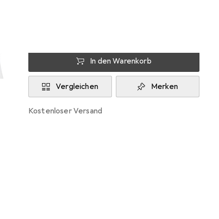
Zwischen Do, 27.8. und Fr, 4.9. geliefert
Benachrichtigen, wenn schneller verfügbar
In den Warenkorb
Vergleichen
Merken
kostenloser Versand