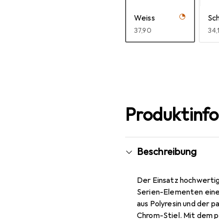
Weiss
Sc
EUR
37,90
EU
34,
Mehr anzeigen
Produktinf
Beschreibung
Der Einsatz hochwertig
Serien-Elementen eine
aus Polyresin und der
Chrom-Stiel. Mit dem p