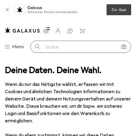
Galaxus
Zur App
Schneller finden und bestellen
Einstellungen
Kundenkonto
Vergleichslisten
Merklisten
Warenkorb
Navigation nach Kategorien
Menü
Suche
bewahrung + Ordnung
Deine Daten. Deine Wahl.
Arbeitsbereich
Schreibtisch Accessoire
Schreibtisch Accessoire
Wenn du nur das Nötigste wählst, erfassen wir mit
Cookies und ähnlichen Technologien Informationen zu
deinem Gerät und deinem Nutzungsverhalten auf unserer
Produkte
Forum
Website. Diese brauchen wir, um dir bspw. ein sicheres
Login und Basisfunktionen wie den Warenkorb zu
ermöglichen.
Wenn du allem zustimmst, können wir diese Daten