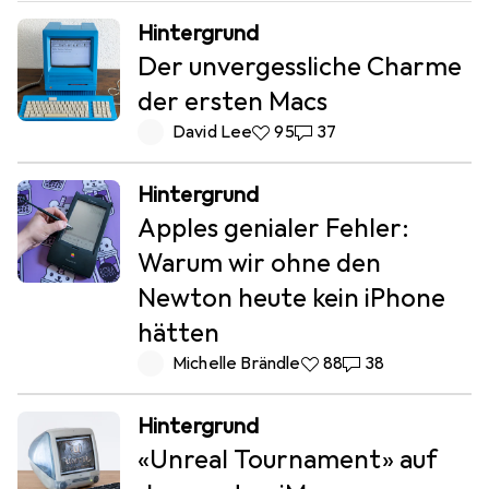
Hintergrund
Der unvergessliche Charme
der ersten Macs
David Lee
95 Likes
95
37 Kommentare
37
Hintergrund
Apples genialer Fehler:
Warum wir ohne den
Newton heute kein iPhone
hätten
Michelle Brändle
88 Likes
88
38 Kommentare
38
Hintergrund
«Unreal Tournament» auf