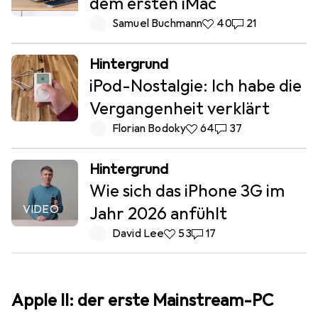
dem ersten iMac
Samuel Buchmann
40 Likes
40
21 Kommentare
21
Hintergrund
iPod-Nostalgie: Ich habe die
Vergangenheit verklärt
Florian Bodoky
64 Likes
64
37 Kommentare
37
Hintergrund
Wie sich das iPhone 3G im
VIDEO
Jahr 2026 anfühlt
David Lee
53 Likes
53
17 Kommentare
17
Apple II: der erste Mainstream-PC