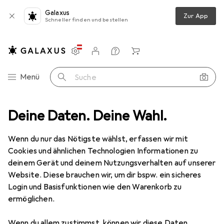
Galaxus
Zur App
Schneller finden und bestellen
Einstellungen
Kundenkonto
Vergleichslisten
Merklisten
Warenkorb
Navigation nach Kategorien
Menü
Suche
Deine Daten. Deine Wahl.
Wenn du nur das Nötigste wählst, erfassen wir mit
Cookies und ähnlichen Technologien Informationen zu
deinem Gerät und deinem Nutzungsverhalten auf unserer
Website. Diese brauchen wir, um dir bspw. ein sicheres
Login und Basisfunktionen wie den Warenkorb zu
ermöglichen.
Wenn du allem zustimmst, können wir diese Daten