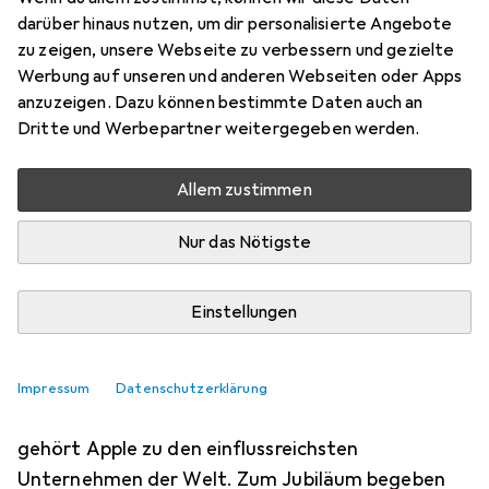
HINTERGRUND
80
34
darüber hinaus nutzen, um dir personalisierte Angebote
50 Jahre Apple
zu zeigen, unsere Webseite zu verbessern und gezielte
Werbung auf unseren und anderen Webseiten oder Apps
anzuzeigen. Dazu können bestimmte Daten auch an
Samuel Buchmann
Dritte und Werbepartner weitergegeben werden.
1.4.2026
Allem zustimmen
Apple feiert ein grosses Jubiläum. Zeit
für einen Rückblick auf eine
Nur das Nötigste
Geschichte voller Revolutionen, Flops
und Drama.
Einstellungen
Am 1. April 1976 gründen Steve Jobs und Steve
Impressum
Datenschutzerklärung
Wozniak in Cupertino eine Firma. 50 Jahre später
gehört Apple zu den einflussreichsten
Unternehmen der Welt. Zum Jubiläum begeben